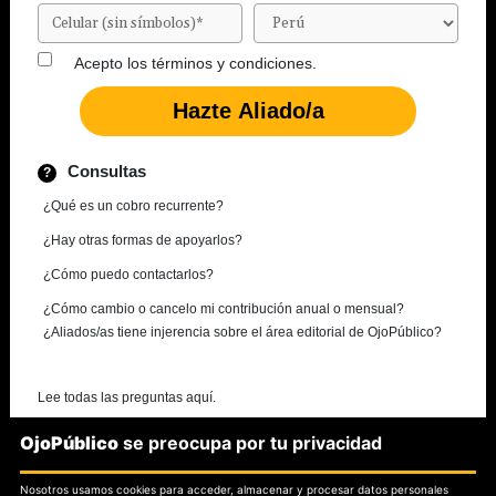
Acepto los
términos y condiciones.
Consultas
¿Qué es un cobro recurrente?
¿Hay otras formas de apoyarlos?
¿Cómo puedo contactarlos?
¿Cómo cambio o cancelo mi contribución anual o mensual?
¿Aliados/as tiene injerencia sobre el área editorial de OjoPúblico?
Lee todas las preguntas aquí.
OjoPúblico
se preocupa por tu privacidad
¿Necesitas más información?
Nosotros usamos cookies para acceder, almacenar y procesar datos personales