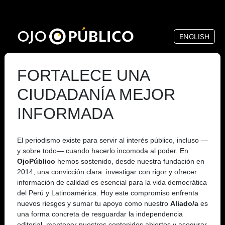
Pasar
al
ENGLISH
contenido
principal
FORTALECE UNA
CIUDADANÍA MEJOR
INFORMADA
El periodismo existe para servir al interés público, incluso —
y sobre todo— cuando hacerlo incomoda al poder. En
OjoPúblico
hemos sostenido, desde nuestra fundación en
2014, una convicción clara: investigar con rigor y ofrecer
información de calidad es esencial para la vida democrática
del Perú y Latinoamérica. Hoy este compromiso enfrenta
nuevos riesgos y sumar tu apoyo como nuestro
Aliado/a
es
una forma concreta de resguardar la independencia
editorial, mantener nuestros contenidos abiertos y asegurar