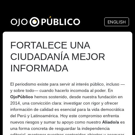
Pasar
al
ENGLISH
contenido
principal
FORTALECE UNA
CIUDADANÍA MEJOR
INFORMADA
El periodismo existe para servir al interés público, incluso —
y sobre todo— cuando hacerlo incomoda al poder. En
OjoPúblico
hemos sostenido, desde nuestra fundación en
2014, una convicción clara: investigar con rigor y ofrecer
información de calidad es esencial para la vida democrática
del Perú y Latinoamérica. Hoy este compromiso enfrenta
nuevos riesgos y sumar tu apoyo como nuestro
Aliado/a
es
una forma concreta de resguardar la independencia
editorial, mantener nuestros contenidos abiertos y asegurar