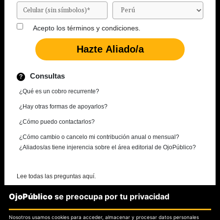
Acepto los
términos y condiciones.
Consultas
¿Qué es un cobro recurrente?
¿Hay otras formas de apoyarlos?
¿Cómo puedo contactarlos?
¿Cómo cambio o cancelo mi contribución anual o mensual?
¿Aliados/as tiene injerencia sobre el área editorial de OjoPúblico?
Lee todas las preguntas aquí.
OjoPúblico
se preocupa por tu privacidad
¿Necesitas más información?
Nosotros usamos cookies para acceder, almacenar y procesar datos personales