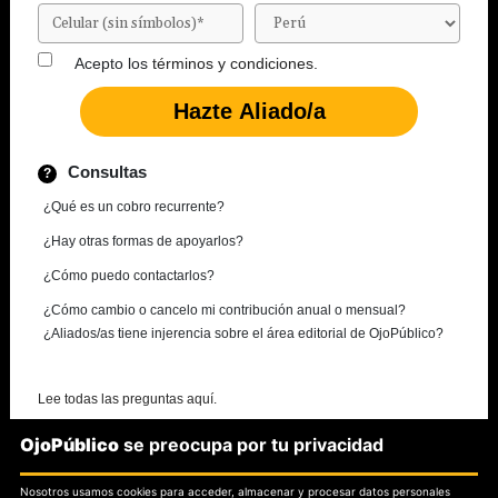
Acepto los
términos y condiciones.
Consultas
¿Qué es un cobro recurrente?
¿Hay otras formas de apoyarlos?
¿Cómo puedo contactarlos?
¿Cómo cambio o cancelo mi contribución anual o mensual?
¿Aliados/as tiene injerencia sobre el área editorial de OjoPúblico?
Lee todas las preguntas aquí.
OjoPúblico
se preocupa por tu privacidad
¿Necesitas más información?
Nosotros usamos cookies para acceder, almacenar y procesar datos personales