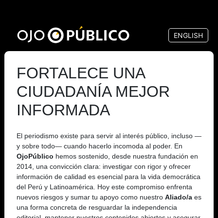
Pasar
al
ENGLISH
contenido
principal
FORTALECE UNA
CIUDADANÍA MEJOR
INFORMADA
El periodismo existe para servir al interés público, incluso —
y sobre todo— cuando hacerlo incomoda al poder. En
OjoPúblico
hemos sostenido, desde nuestra fundación en
2014, una convicción clara: investigar con rigor y ofrecer
información de calidad es esencial para la vida democrática
del Perú y Latinoamérica. Hoy este compromiso enfrenta
nuevos riesgos y sumar tu apoyo como nuestro
Aliado/a
es
una forma concreta de resguardar la independencia
editorial, mantener nuestros contenidos abiertos y asegurar