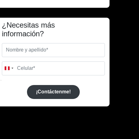
¿Necesitas más
información?
Peru
+51
¡Contáctenme!