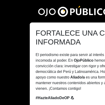
Pasar
al
contenido
principal
FORTALECE UNA C
INFORMADA
El periodismo existe para servir al inter
incomoda al poder. En
OjoPúblico
hemos
convicción clara: investigar con rigor y of
democrática del Perú y Latinoamérica. H
apoyo como nuestro
Aliado/a
es una form
mantener nuestros contenidos abiertos y 
vienen. ¡Contamos contigo!
#HazteAliadoDeOP 💪