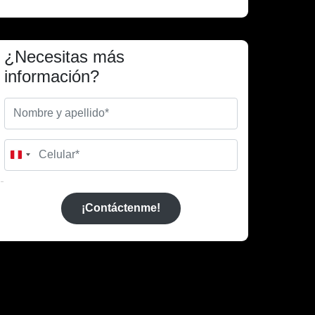
¿Necesitas más
información?
Peru
+51
¡Contáctenme!