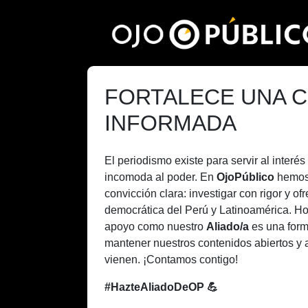
Pasar
al
contenido
principal
FORTALECE UNA C
INFORMADA
El periodismo existe para servir al inter
incomoda al poder. En
OjoPúblico
hemos
convicción clara: investigar con rigor y of
democrática del Perú y Latinoamérica. H
apoyo como nuestro
Aliado/a
es una form
mantener nuestros contenidos abiertos y 
vienen. ¡Contamos contigo!
#HazteAliadoDeOP 💪