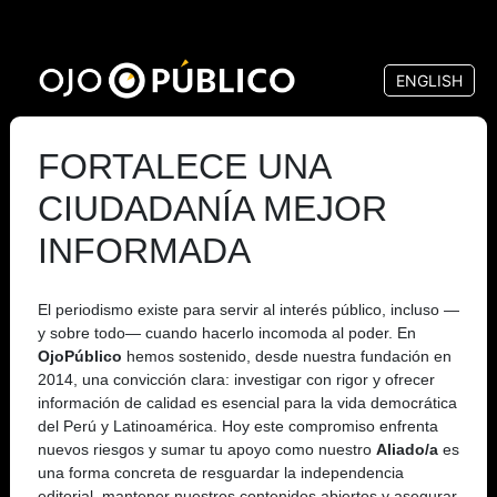
Pasar
al
ENGLISH
contenido
principal
FORTALECE UNA
CIUDADANÍA MEJOR
INFORMADA
El periodismo existe para servir al interés público, incluso —
y sobre todo— cuando hacerlo incomoda al poder. En
OjoPúblico
hemos sostenido, desde nuestra fundación en
2014, una convicción clara: investigar con rigor y ofrecer
información de calidad es esencial para la vida democrática
del Perú y Latinoamérica. Hoy este compromiso enfrenta
nuevos riesgos y sumar tu apoyo como nuestro
Aliado/a
es
una forma concreta de resguardar la independencia
editorial, mantener nuestros contenidos abiertos y asegurar