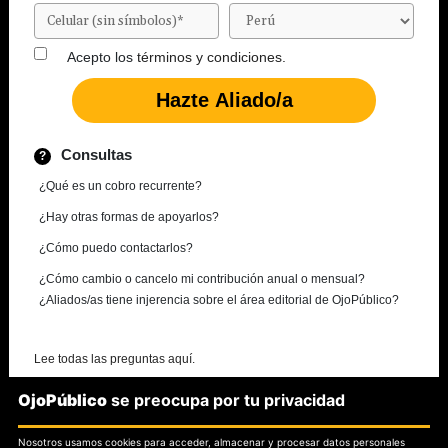
Acepto los
términos y condiciones.
Consultas
¿Qué es un cobro recurrente?
¿Hay otras formas de apoyarlos?
¿Cómo puedo contactarlos?
¿Cómo cambio o cancelo mi contribución anual o mensual?
¿Aliados/as tiene injerencia sobre el área editorial de OjoPúblico?
Lee todas las preguntas aquí.
OjoPúblico
se preocupa por tu privacidad
¿Necesitas más información?
Nosotros usamos cookies para acceder, almacenar y procesar datos personales