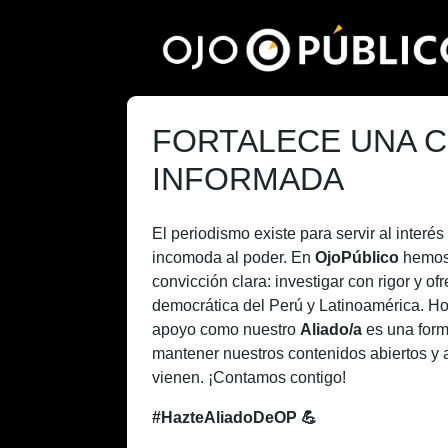
Pasar
al
contenido
principal
FORTALECE UNA C
INFORMADA
El periodismo existe para servir al inter
incomoda al poder. En
OjoPúblico
hemos
convicción clara: investigar con rigor y of
democrática del Perú y Latinoamérica. H
apoyo como nuestro
Aliado/a
es una form
mantener nuestros contenidos abiertos y 
vienen. ¡Contamos contigo!
#HazteAliadoDeOP 💪