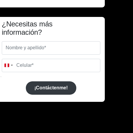
¿Necesitas más
información?
Peru
+51
¡Contáctenme!