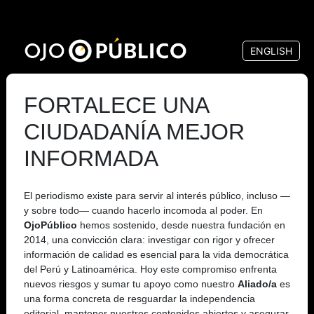
Pasar
al
ENGLISH
contenido
principal
FORTALECE UNA
CIUDADANÍA MEJOR
INFORMADA
El periodismo existe para servir al interés público, incluso —
y sobre todo— cuando hacerlo incomoda al poder. En
OjoPúblico
hemos sostenido, desde nuestra fundación en
2014, una convicción clara: investigar con rigor y ofrecer
información de calidad es esencial para la vida democrática
del Perú y Latinoamérica. Hoy este compromiso enfrenta
nuevos riesgos y sumar tu apoyo como nuestro
Aliado/a
es
una forma concreta de resguardar la independencia
editorial, mantener nuestros contenidos abiertos y asegurar