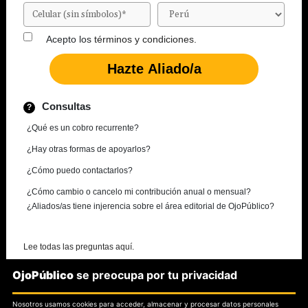
Acepto los
términos y condiciones.
Consultas
¿Qué es un cobro recurrente?
¿Hay otras formas de apoyarlos?
¿Cómo puedo contactarlos?
¿Cómo cambio o cancelo mi contribución anual o mensual?
¿Aliados/as tiene injerencia sobre el área editorial de OjoPúblico?
Lee todas las preguntas aquí.
OjoPúblico
se preocupa por tu privacidad
¿Necesitas más información?
Nosotros usamos cookies para acceder, almacenar y procesar datos personales