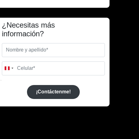
¿Necesitas más
información?
Peru
+51
¡Contáctenme!