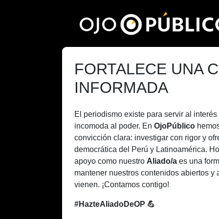
Pasar
al
contenido
principal
FORTALECE UNA C
INFORMADA
El periodismo existe para servir al inter
incomoda al poder. En
OjoPúblico
hemos
convicción clara: investigar con rigor y of
democrática del Perú y Latinoamérica. H
apoyo como nuestro
Aliado/a
es una form
mantener nuestros contenidos abiertos y 
vienen. ¡Contamos contigo!
#HazteAliadoDeOP 💪