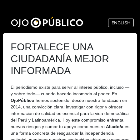
Pasar
al
ENGLISH
contenido
principal
FORTALECE UNA
CIUDADANÍA MEJOR
INFORMADA
El periodismo existe para servir al interés público, incluso —
y sobre todo— cuando hacerlo incomoda al poder. En
OjoPúblico
hemos sostenido, desde nuestra fundación en
2014, una convicción clara: investigar con rigor y ofrecer
información de calidad es esencial para la vida democrática
del Perú y Latinoamérica. Hoy este compromiso enfrenta
nuevos riesgos y sumar tu apoyo como nuestro
Aliado/a
es
una forma concreta de resguardar la independencia
editorial, mantener nuestros contenidos abiertos y asegurar