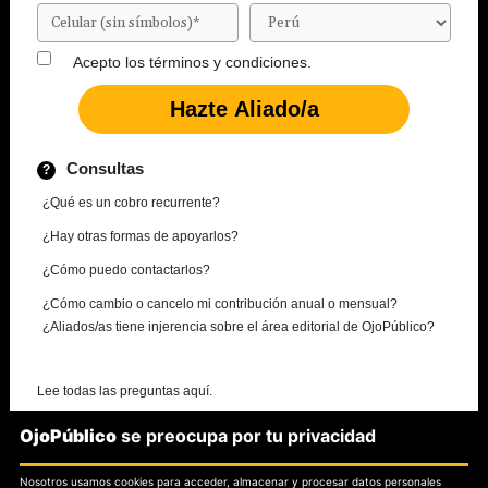
Acepto los
términos y condiciones.
Consultas
¿Qué es un cobro recurrente?
¿Hay otras formas de apoyarlos?
¿Cómo puedo contactarlos?
¿Cómo cambio o cancelo mi contribución anual o mensual?
¿Aliados/as tiene injerencia sobre el área editorial de OjoPúblico?
Lee todas las preguntas aquí.
OjoPúblico
se preocupa por tu privacidad
¿Necesitas más información?
Nosotros usamos cookies para acceder, almacenar y procesar datos personales