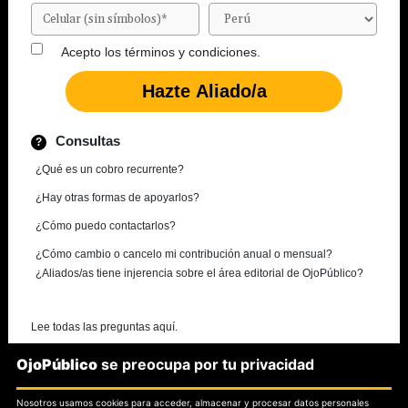
Acepto los
términos y condiciones.
Consultas
¿Qué es un cobro recurrente?
¿Hay otras formas de apoyarlos?
¿Cómo puedo contactarlos?
¿Cómo cambio o cancelo mi contribución anual o mensual?
¿Aliados/as tiene injerencia sobre el área editorial de OjoPúblico?
Lee todas las preguntas aquí.
OjoPúblico
se preocupa por tu privacidad
¿Necesitas más información?
Nosotros usamos cookies para acceder, almacenar y procesar datos personales