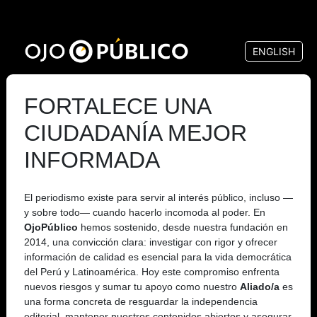
Pasar
al
ENGLISH
contenido
principal
FORTALECE UNA
CIUDADANÍA MEJOR
INFORMADA
El periodismo existe para servir al interés público, incluso —
y sobre todo— cuando hacerlo incomoda al poder. En
OjoPúblico
hemos sostenido, desde nuestra fundación en
2014, una convicción clara: investigar con rigor y ofrecer
información de calidad es esencial para la vida democrática
del Perú y Latinoamérica. Hoy este compromiso enfrenta
nuevos riesgos y sumar tu apoyo como nuestro
Aliado/a
es
una forma concreta de resguardar la independencia
editorial, mantener nuestros contenidos abiertos y asegurar