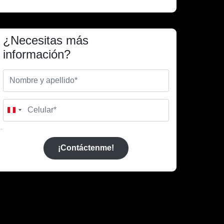
¿Necesitas más
información?
Peru
+51
¡Contáctenme!