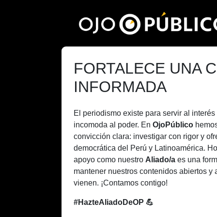
Pasar
al
contenido
principal
FORTALECE UNA C
INFORMADA
El periodismo existe para servir al inter
incomoda al poder. En
OjoPúblico
hemos
convicción clara: investigar con rigor y of
democrática del Perú y Latinoamérica. H
apoyo como nuestro
Aliado/a
es una form
mantener nuestros contenidos abiertos y 
vienen. ¡Contamos contigo!
#HazteAliadoDeOP 💪