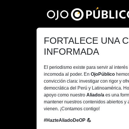
Pasar
al
contenido
principal
FORTALECE UNA C
INFORMADA
El periodismo existe para servir al inter
incomoda al poder. En
OjoPúblico
hemos
convicción clara: investigar con rigor y of
democrática del Perú y Latinoamérica. H
apoyo como nuestro
Aliado/a
es una form
mantener nuestros contenidos abiertos y 
vienen. ¡Contamos contigo!
#HazteAliadoDeOP 💪