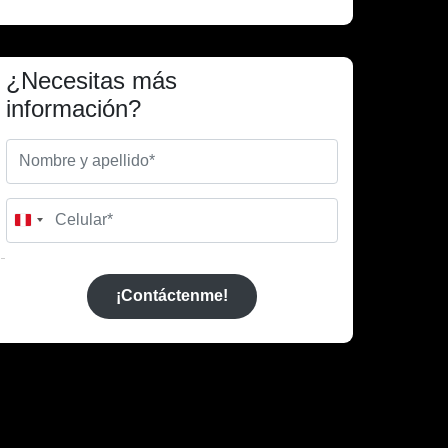
¿Necesitas más
información?
Peru
+51
¡Contáctenme!