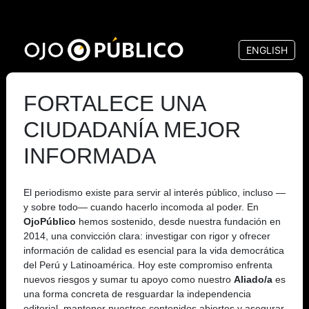
Pasar
al
ENGLISH
contenido
principal
FORTALECE UNA
CIUDADANÍA MEJOR
INFORMADA
El periodismo existe para servir al interés público, incluso —
y sobre todo— cuando hacerlo incomoda al poder. En
OjoPúblico
hemos sostenido, desde nuestra fundación en
2014, una convicción clara: investigar con rigor y ofrecer
información de calidad es esencial para la vida democrática
del Perú y Latinoamérica. Hoy este compromiso enfrenta
nuevos riesgos y sumar tu apoyo como nuestro
Aliado/a
es
una forma concreta de resguardar la independencia
editorial, mantener nuestros contenidos abiertos y asegurar