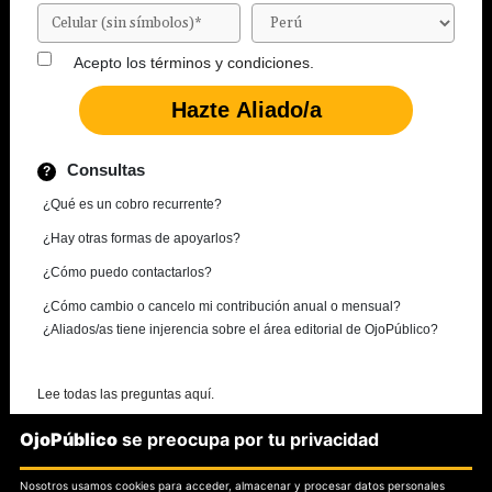
Acepto los
términos y condiciones.
Consultas
¿Qué es un cobro recurrente?
¿Hay otras formas de apoyarlos?
¿Cómo puedo contactarlos?
¿Cómo cambio o cancelo mi contribución anual o mensual?
¿Aliados/as tiene injerencia sobre el área editorial de OjoPúblico?
Lee todas las preguntas aquí.
OjoPúblico
se preocupa por tu privacidad
¿Necesitas más información?
Nosotros usamos cookies para acceder, almacenar y procesar datos personales