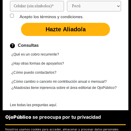
Acepto los
términos y condiciones.
Consultas
¿Qué es un cobro recurrente?
¿Hay otras formas de apoyarlos?
¿Cómo puedo contactarlos?
¿Cómo cambio o cancelo mi contribución anual o mensual?
¿Aliados/as tiene injerencia sobre el área editorial de OjoPúblico?
Lee todas las preguntas aquí.
OjoPúblico
se preocupa por tu privacidad
¿Necesitas más información?
Nosotros usamos cookies para acceder, almacenar y procesar datos personales