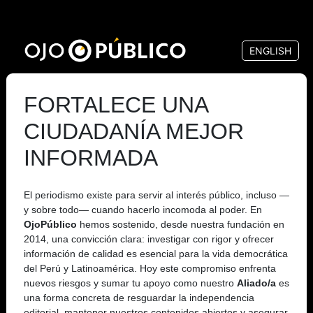
Pasar
al
ENGLISH
contenido
principal
FORTALECE UNA
CIUDADANÍA MEJOR
INFORMADA
El periodismo existe para servir al interés público, incluso —
y sobre todo— cuando hacerlo incomoda al poder. En
OjoPúblico
hemos sostenido, desde nuestra fundación en
2014, una convicción clara: investigar con rigor y ofrecer
información de calidad es esencial para la vida democrática
del Perú y Latinoamérica. Hoy este compromiso enfrenta
nuevos riesgos y sumar tu apoyo como nuestro
Aliado/a
es
una forma concreta de resguardar la independencia
editorial, mantener nuestros contenidos abiertos y asegurar