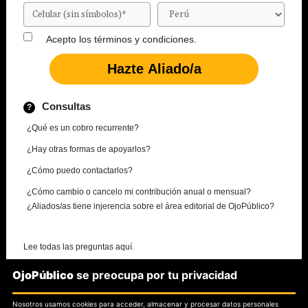
Acepto los
términos y condiciones.
Consultas
¿Qué es un cobro recurrente?
¿Hay otras formas de apoyarlos?
¿Cómo puedo contactarlos?
¿Cómo cambio o cancelo mi contribución anual o mensual?
¿Aliados/as tiene injerencia sobre el área editorial de OjoPúblico?
Lee todas las preguntas aquí.
OjoPúblico
se preocupa por tu privacidad
¿Necesitas más información?
Nosotros usamos cookies para acceder, almacenar y procesar datos personales