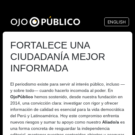
Pasar
al
ENGLISH
contenido
principal
FORTALECE UNA
CIUDADANÍA MEJOR
INFORMADA
El periodismo existe para servir al interés público, incluso —
y sobre todo— cuando hacerlo incomoda al poder. En
OjoPúblico
hemos sostenido, desde nuestra fundación en
2014, una convicción clara: investigar con rigor y ofrecer
información de calidad es esencial para la vida democrática
del Perú y Latinoamérica. Hoy este compromiso enfrenta
nuevos riesgos y sumar tu apoyo como nuestro
Aliado/a
es
una forma concreta de resguardar la independencia
editorial, mantener nuestros contenidos abiertos y asegurar