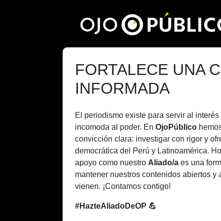
Pasar
al
contenido
principal
FORTALECE UNA C
INFORMADA
El periodismo existe para servir al inter
incomoda al poder. En
OjoPúblico
hemos
convicción clara: investigar con rigor y of
democrática del Perú y Latinoamérica. H
apoyo como nuestro
Aliado/a
es una form
mantener nuestros contenidos abiertos y 
vienen. ¡Contamos contigo!
#HazteAliadoDeOP 💪