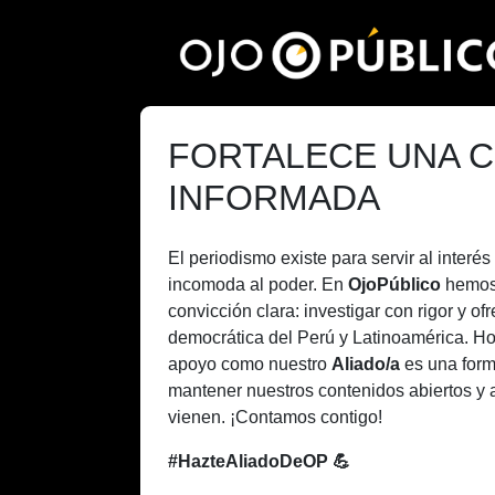
Pasar
al
contenido
principal
FORTALECE UNA C
INFORMADA
El periodismo existe para servir al inter
incomoda al poder. En
OjoPúblico
hemos
convicción clara: investigar con rigor y of
democrática del Perú y Latinoamérica. H
apoyo como nuestro
Aliado/a
es una form
mantener nuestros contenidos abiertos y 
vienen. ¡Contamos contigo!
#HazteAliadoDeOP 💪