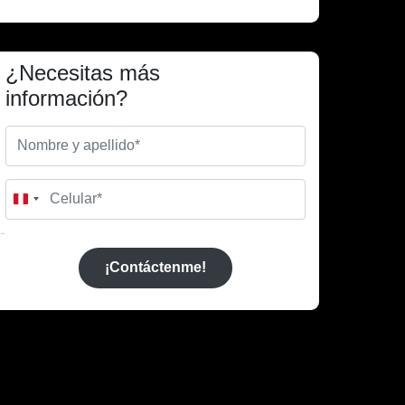
¿Necesitas más
información?
Peru
+51
¡Contáctenme!