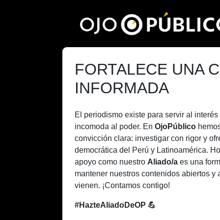
Pasar
al
contenido
principal
FORTALECE UNA C
INFORMADA
El periodismo existe para servir al inter
incomoda al poder. En
OjoPúblico
hemos
convicción clara: investigar con rigor y of
democrática del Perú y Latinoamérica. H
apoyo como nuestro
Aliado/a
es una form
mantener nuestros contenidos abiertos y 
vienen. ¡Contamos contigo!
#HazteAliadoDeOP 💪