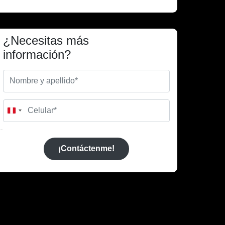
¿Necesitas más
información?
Peru
+51
¡Contáctenme!