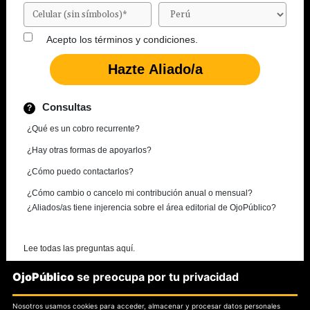
Acepto los
términos y condiciones.
Consultas
¿Qué es un cobro recurrente?
¿Hay otras formas de apoyarlos?
¿Cómo puedo contactarlos?
¿Cómo cambio o cancelo mi contribución anual o mensual?
¿Aliados/as tiene injerencia sobre el área editorial de OjoPúblico?
Lee todas las preguntas aquí.
OjoPúblico
se preocupa por tu privacidad
¿Necesitas más información?
Nosotros usamos cookies para acceder, almacenar y procesar datos personales