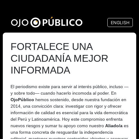
Pasar
al
ENGLISH
contenido
principal
FORTALECE UNA
CIUDADANÍA MEJOR
INFORMADA
El periodismo existe para servir al interés público, incluso —
y sobre todo— cuando hacerlo incomoda al poder. En
OjoPúblico
hemos sostenido, desde nuestra fundación en
2014, una convicción clara: investigar con rigor y ofrecer
información de calidad es esencial para la vida democrática
del Perú y Latinoamérica. Hoy este compromiso enfrenta
nuevos riesgos y sumar tu apoyo como nuestro
Aliado/a
es
una forma concreta de resguardar la independencia
editorial, mantener nuestros contenidos abiertos y asegurar