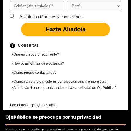
Acepto los
términos y condiciones.
Consultas
¿Qué es un cobro recurrente?
¿Hay otras formas de apoyarlos?
¿Cómo puedo contactarlos?
¿Cómo cambio o cancelo mi contribución anual o mensual?
¿Aliados/as tiene injerencia sobre el área editorial de OjoPúblico?
Lee todas las preguntas aquí.
OjoPúblico
se preocupa por tu privacidad
¿Necesitas más información?
Nosotros usamos cookies para acceder, almacenar y procesar datos personales