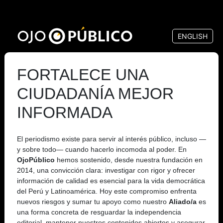
Pasar
al
ENGLISH
contenido
principal
FORTALECE UNA
CIUDADANÍA MEJOR
INFORMADA
El periodismo existe para servir al interés público, incluso —
y sobre todo— cuando hacerlo incomoda al poder. En
OjoPúblico
hemos sostenido, desde nuestra fundación en
2014, una convicción clara: investigar con rigor y ofrecer
información de calidad es esencial para la vida democrática
del Perú y Latinoamérica. Hoy este compromiso enfrenta
nuevos riesgos y sumar tu apoyo como nuestro
Aliado/a
es
una forma concreta de resguardar la independencia
editorial, mantener nuestros contenidos abiertos y asegurar