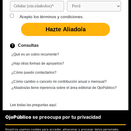
Acepto los
términos y condiciones.
Consultas
¿Qué es un cobro recurrente?
¿Hay otras formas de apoyarlos?
¿Cómo puedo contactarlos?
¿Cómo cambio o cancelo mi contribución anual o mensual?
¿Aliados/as tiene injerencia sobre el área editorial de OjoPúblico?
Lee todas las preguntas aquí.
OjoPúblico
se preocupa por tu privacidad
¿Necesitas más información?
Nosotros usamos cookies para acceder, almacenar y procesar datos personales