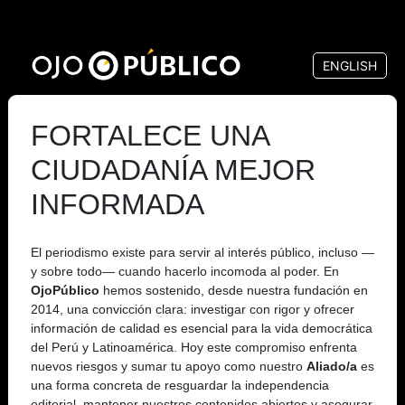
Pasar
al
ENGLISH
contenido
principal
FORTALECE UNA
CIUDADANÍA MEJOR
INFORMADA
El periodismo existe para servir al interés público, incluso —
y sobre todo— cuando hacerlo incomoda al poder. En
OjoPúblico
hemos sostenido, desde nuestra fundación en
2014, una convicción clara: investigar con rigor y ofrecer
información de calidad es esencial para la vida democrática
del Perú y Latinoamérica. Hoy este compromiso enfrenta
nuevos riesgos y sumar tu apoyo como nuestro
Aliado/a
es
una forma concreta de resguardar la independencia
editorial, mantener nuestros contenidos abiertos y asegurar