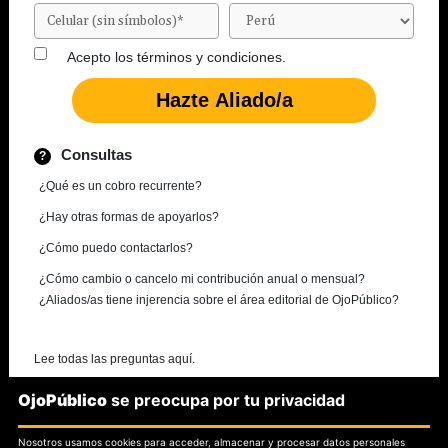
Acepto los
términos y condiciones.
Consultas
¿Qué es un cobro recurrente?
¿Hay otras formas de apoyarlos?
¿Cómo puedo contactarlos?
¿Cómo cambio o cancelo mi contribución anual o mensual?
¿Aliados/as tiene injerencia sobre el área editorial de OjoPúblico?
Lee todas las preguntas aquí.
OjoPúblico
se preocupa por tu privacidad
¿Necesitas más información?
Nosotros usamos cookies para acceder, almacenar y procesar datos personales