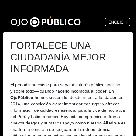
Pasar
al
ENGLISH
contenido
principal
FORTALECE UNA
CIUDADANÍA MEJOR
INFORMADA
El periodismo existe para servir al interés público, incluso —
y sobre todo— cuando hacerlo incomoda al poder. En
OjoPúblico
hemos sostenido, desde nuestra fundación en
2014, una convicción clara: investigar con rigor y ofrecer
información de calidad es esencial para la vida democrática
del Perú y Latinoamérica. Hoy este compromiso enfrenta
nuevos riesgos y sumar tu apoyo como nuestro
Aliado/a
es
una forma concreta de resguardar la independencia
editorial, mantener nuestros contenidos abiertos y asegurar