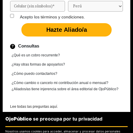
Acepto los
términos y condiciones.
Consultas
¿Qué es un cobro recurrente?
¿Hay otras formas de apoyarlos?
¿Cómo puedo contactarlos?
¿Cómo cambio o cancelo mi contribución anual o mensual?
¿Aliados/as tiene injerencia sobre el área editorial de OjoPúblico?
Lee todas las preguntas aquí.
OjoPúblico
se preocupa por tu privacidad
¿Necesitas más información?
Nosotros usamos cookies para acceder, almacenar y procesar datos personales