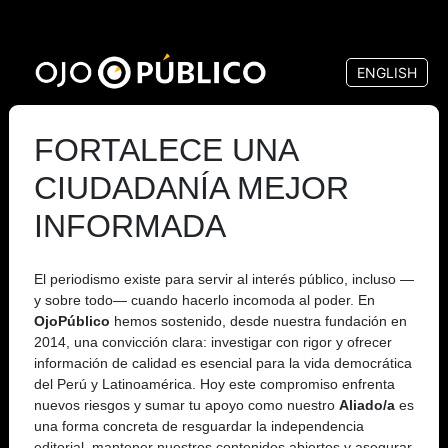
Pasar
al
ENGLISH
contenido
principal
FORTALECE UNA
CIUDADANÍA MEJOR
INFORMADA
El periodismo existe para servir al interés público, incluso —
y sobre todo— cuando hacerlo incomoda al poder. En
OjoPúblico
hemos sostenido, desde nuestra fundación en
2014, una convicción clara: investigar con rigor y ofrecer
información de calidad es esencial para la vida democrática
del Perú y Latinoamérica. Hoy este compromiso enfrenta
nuevos riesgos y sumar tu apoyo como nuestro
Aliado/a
es
una forma concreta de resguardar la independencia
editorial, mantener nuestros contenidos abiertos y asegurar