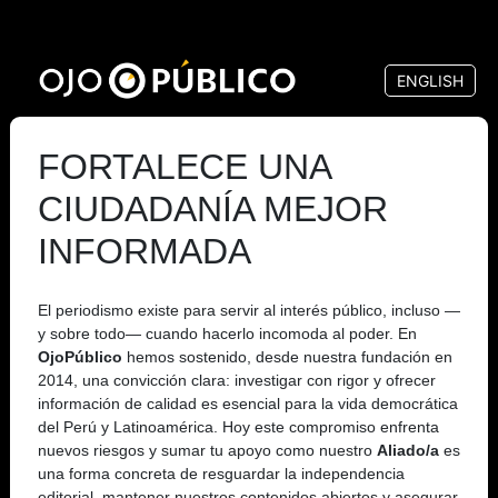
Pasar
al
ENGLISH
contenido
principal
FORTALECE UNA
CIUDADANÍA MEJOR
INFORMADA
El periodismo existe para servir al interés público, incluso —
y sobre todo— cuando hacerlo incomoda al poder. En
OjoPúblico
hemos sostenido, desde nuestra fundación en
2014, una convicción clara: investigar con rigor y ofrecer
información de calidad es esencial para la vida democrática
del Perú y Latinoamérica. Hoy este compromiso enfrenta
nuevos riesgos y sumar tu apoyo como nuestro
Aliado/a
es
una forma concreta de resguardar la independencia
editorial, mantener nuestros contenidos abiertos y asegurar