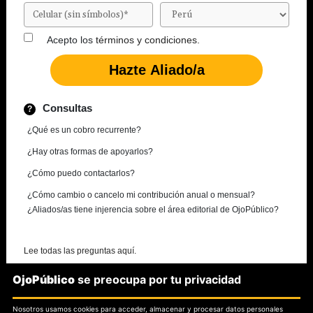
Acepto los
términos y condiciones.
Consultas
¿Qué es un cobro recurrente?
¿Hay otras formas de apoyarlos?
¿Cómo puedo contactarlos?
¿Cómo cambio o cancelo mi contribución anual o mensual?
¿Aliados/as tiene injerencia sobre el área editorial de OjoPúblico?
Lee todas las preguntas aquí.
OjoPúblico
se preocupa por tu privacidad
¿Necesitas más información?
Nosotros usamos cookies para acceder, almacenar y procesar datos personales