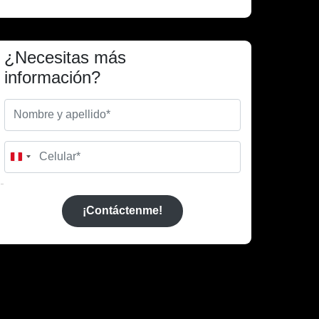
¿Necesitas más
información?
Peru
+51
¡Contáctenme!