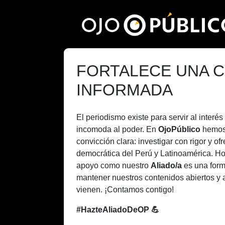
Pasar
al
contenido
principal
FORTALECE UNA C
INFORMADA
El periodismo existe para servir al inter
incomoda al poder. En
OjoPúblico
hemos
convicción clara: investigar con rigor y of
democrática del Perú y Latinoamérica. H
apoyo como nuestro
Aliado/a
es una form
mantener nuestros contenidos abiertos y 
vienen. ¡Contamos contigo!
#HazteAliadoDeOP 💪