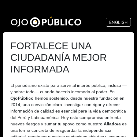
Pasar
al
ENGLISH
contenido
principal
FORTALECE UNA
CIUDADANÍA MEJOR
INFORMADA
El periodismo existe para servir al interés público, incluso —
y sobre todo— cuando hacerlo incomoda al poder. En
OjoPúblico
hemos sostenido, desde nuestra fundación en
2014, una convicción clara: investigar con rigor y ofrecer
información de calidad es esencial para la vida democrática
del Perú y Latinoamérica. Hoy este compromiso enfrenta
nuevos riesgos y sumar tu apoyo como nuestro
Aliado/a
es
una forma concreta de resguardar la independencia
editorial, mantener nuestros contenidos abiertos y asegurar