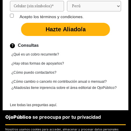
Acepto los
términos y condiciones.
Consultas
¿Qué es un cobro recurrente?
¿Hay otras formas de apoyarlos?
¿Cómo puedo contactarlos?
¿Cómo cambio o cancelo mi contribución anual o mensual?
¿Aliados/as tiene injerencia sobre el área editorial de OjoPúblico?
Lee todas las preguntas aquí.
OjoPúblico
se preocupa por tu privacidad
¿Necesitas más información?
Nosotros usamos cookies para acceder, almacenar y procesar datos personales