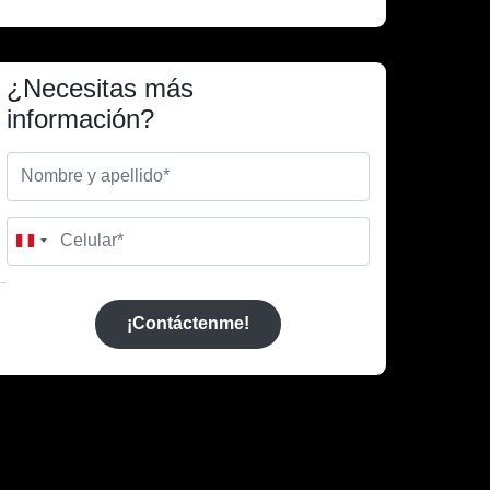
¿Necesitas más
información?
Peru
+51
¡Contáctenme!