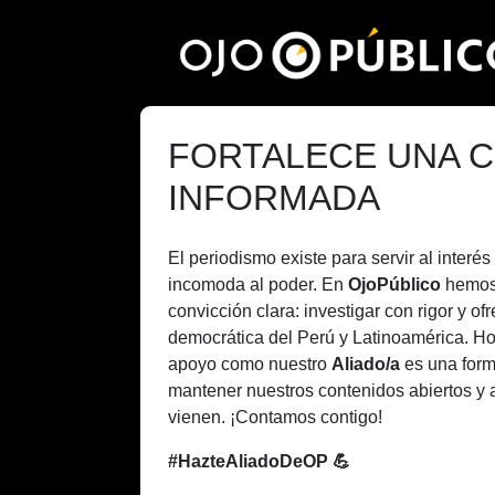
Pasar
al
contenido
principal
FORTALECE UNA C
INFORMADA
El periodismo existe para servir al inter
incomoda al poder. En
OjoPúblico
hemos
convicción clara: investigar con rigor y of
democrática del Perú y Latinoamérica. H
apoyo como nuestro
Aliado/a
es una form
mantener nuestros contenidos abiertos y 
vienen. ¡Contamos contigo!
#HazteAliadoDeOP 💪