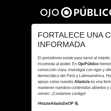
Pasar
al
contenido
principal
FORTALECE UNA C
INFORMADA
El periodismo existe para servir al inter
incomoda al poder. En
OjoPúblico
hemos
convicción clara: investigar con rigor y of
democrática del Perú y Latinoamérica. H
apoyo como nuestro
Aliado/a
es una form
mantener nuestros contenidos abiertos y 
vienen. ¡Contamos contigo!
#HazteAliadoDeOP 💪