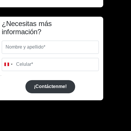
¿Necesitas más
información?
Peru
+51
¡Contáctenme!