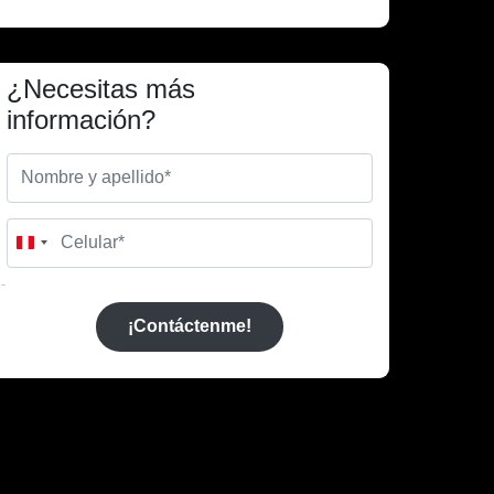
¿Necesitas más
información?
Peru
+51
¡Contáctenme!