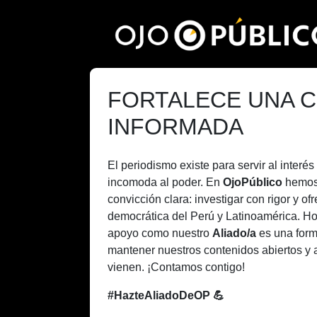
Pasar
al
contenido
principal
FORTALECE UNA C
INFORMADA
El periodismo existe para servir al inter
incomoda al poder. En
OjoPúblico
hemos
convicción clara: investigar con rigor y of
democrática del Perú y Latinoamérica. H
apoyo como nuestro
Aliado/a
es una form
mantener nuestros contenidos abiertos y 
vienen. ¡Contamos contigo!
#HazteAliadoDeOP 💪