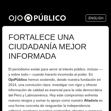
Pasar
al
ENGLISH
contenido
principal
FORTALECE UNA
CIUDADANÍA MEJOR
INFORMADA
El periodismo existe para servir al interés público, incluso —
y sobre todo— cuando hacerlo incomoda al poder. En
OjoPúblico
hemos sostenido, desde nuestra fundación en
2014, una convicción clara: investigar con rigor y ofrecer
información de calidad es esencial para la vida democrática
del Perú y Latinoamérica. Hoy este compromiso enfrenta
nuevos riesgos y sumar tu apoyo como nuestro
Aliado/a
es
una forma concreta de resguardar la independencia
editorial, mantener nuestros contenidos abiertos y asegurar