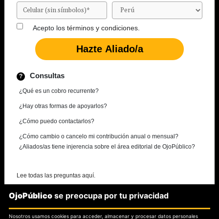
Acepto los
términos y condiciones.
Consultas
¿Qué es un cobro recurrente?
¿Hay otras formas de apoyarlos?
¿Cómo puedo contactarlos?
¿Cómo cambio o cancelo mi contribución anual o mensual?
¿Aliados/as tiene injerencia sobre el área editorial de OjoPúblico?
Lee todas las preguntas aquí.
OjoPúblico
se preocupa por tu privacidad
¿Necesitas más información?
Nosotros usamos cookies para acceder, almacenar y procesar datos personales