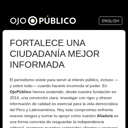
Pasar
al
ENGLISH
contenido
principal
FORTALECE UNA
CIUDADANÍA MEJOR
INFORMADA
El periodismo existe para servir al interés público, incluso —
y sobre todo— cuando hacerlo incomoda al poder. En
OjoPúblico
hemos sostenido, desde nuestra fundación en
2014, una convicción clara: investigar con rigor y ofrecer
información de calidad es esencial para la vida democrática
del Perú y Latinoamérica. Hoy este compromiso enfrenta
nuevos riesgos y sumar tu apoyo como nuestro
Aliado/a
es
una forma concreta de resguardar la independencia
editorial, mantener nuestros contenidos abiertos y asegurar