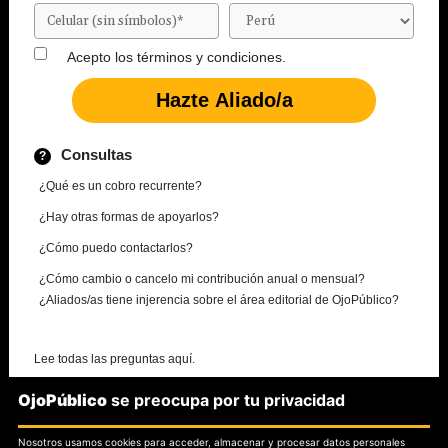
Acepto los
términos y condiciones.
Consultas
¿Qué es un cobro recurrente?
¿Hay otras formas de apoyarlos?
¿Cómo puedo contactarlos?
¿Cómo cambio o cancelo mi contribución anual o mensual?
¿Aliados/as tiene injerencia sobre el área editorial de OjoPúblico?
Lee todas las preguntas aquí.
OjoPúblico
se preocupa por tu privacidad
¿Necesitas más información?
Nosotros usamos cookies para acceder, almacenar y procesar datos personales