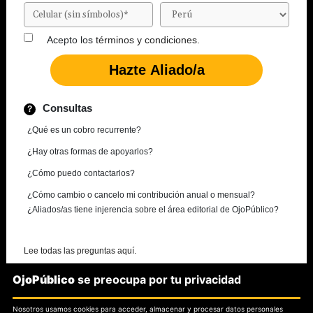
Acepto los
términos y condiciones.
Consultas
¿Qué es un cobro recurrente?
¿Hay otras formas de apoyarlos?
¿Cómo puedo contactarlos?
¿Cómo cambio o cancelo mi contribución anual o mensual?
¿Aliados/as tiene injerencia sobre el área editorial de OjoPúblico?
Lee todas las preguntas aquí.
OjoPúblico
se preocupa por tu privacidad
¿Necesitas más información?
Nosotros usamos cookies para acceder, almacenar y procesar datos personales