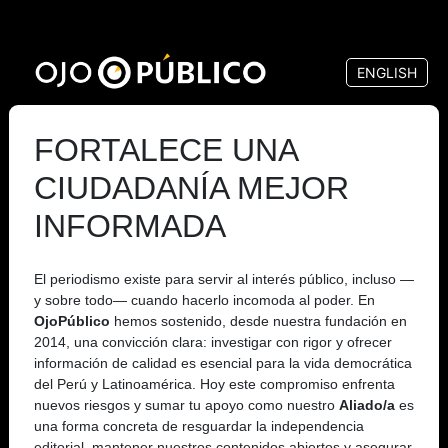
Pasar
al
ENGLISH
contenido
principal
FORTALECE UNA
CIUDADANÍA MEJOR
INFORMADA
El periodismo existe para servir al interés público, incluso —
y sobre todo— cuando hacerlo incomoda al poder. En
OjoPúblico
hemos sostenido, desde nuestra fundación en
2014, una convicción clara: investigar con rigor y ofrecer
información de calidad es esencial para la vida democrática
del Perú y Latinoamérica. Hoy este compromiso enfrenta
nuevos riesgos y sumar tu apoyo como nuestro
Aliado/a
es
una forma concreta de resguardar la independencia
editorial, mantener nuestros contenidos abiertos y asegurar