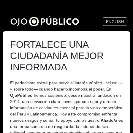
Pasar
al
ENGLISH
contenido
principal
FORTALECE UNA
CIUDADANÍA MEJOR
INFORMADA
El periodismo existe para servir al interés público, incluso —
y sobre todo— cuando hacerlo incomoda al poder. En
OjoPúblico
hemos sostenido, desde nuestra fundación en
2014, una convicción clara: investigar con rigor y ofrecer
información de calidad es esencial para la vida democrática
del Perú y Latinoamérica. Hoy este compromiso enfrenta
nuevos riesgos y sumar tu apoyo como nuestro
Aliado/a
es
una forma concreta de resguardar la independencia
editorial, mantener nuestros contenidos abiertos y asegurar