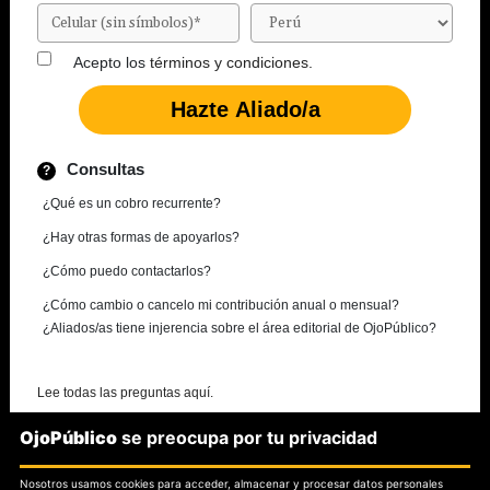
Acepto los
términos y condiciones.
Consultas
¿Qué es un cobro recurrente?
¿Hay otras formas de apoyarlos?
¿Cómo puedo contactarlos?
¿Cómo cambio o cancelo mi contribución anual o mensual?
¿Aliados/as tiene injerencia sobre el área editorial de OjoPúblico?
Lee todas las preguntas aquí.
OjoPúblico
se preocupa por tu privacidad
¿Necesitas más información?
Nosotros usamos cookies para acceder, almacenar y procesar datos personales