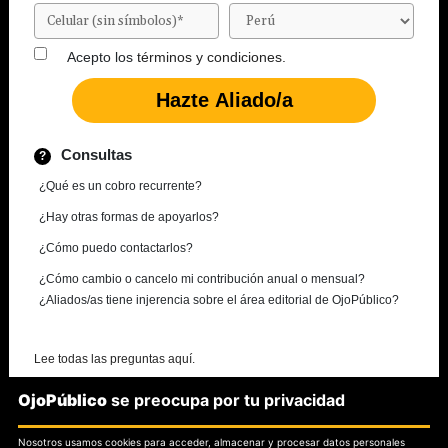
Acepto los
términos y condiciones.
Consultas
¿Qué es un cobro recurrente?
¿Hay otras formas de apoyarlos?
¿Cómo puedo contactarlos?
¿Cómo cambio o cancelo mi contribución anual o mensual?
¿Aliados/as tiene injerencia sobre el área editorial de OjoPúblico?
Lee todas las preguntas aquí.
OjoPúblico
se preocupa por tu privacidad
¿Necesitas más información?
Nosotros usamos cookies para acceder, almacenar y procesar datos personales