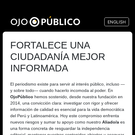
Pasar
al
ENGLISH
contenido
principal
FORTALECE UNA
CIUDADANÍA MEJOR
INFORMADA
El periodismo existe para servir al interés público, incluso —
y sobre todo— cuando hacerlo incomoda al poder. En
OjoPúblico
hemos sostenido, desde nuestra fundación en
2014, una convicción clara: investigar con rigor y ofrecer
información de calidad es esencial para la vida democrática
del Perú y Latinoamérica. Hoy este compromiso enfrenta
nuevos riesgos y sumar tu apoyo como nuestro
Aliado/a
es
una forma concreta de resguardar la independencia
editorial, mantener nuestros contenidos abiertos y asegurar