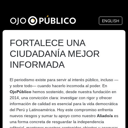
Pasar
al
ENGLISH
contenido
principal
FORTALECE UNA
CIUDADANÍA MEJOR
INFORMADA
El periodismo existe para servir al interés público, incluso —
y sobre todo— cuando hacerlo incomoda al poder. En
OjoPúblico
hemos sostenido, desde nuestra fundación en
2014, una convicción clara: investigar con rigor y ofrecer
información de calidad es esencial para la vida democrática
del Perú y Latinoamérica. Hoy este compromiso enfrenta
nuevos riesgos y sumar tu apoyo como nuestro
Aliado/a
es
una forma concreta de resguardar la independencia
editorial, mantener nuestros contenidos abiertos y asegurar