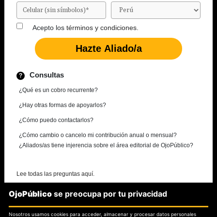
Acepto los
términos y condiciones.
Consultas
¿Qué es un cobro recurrente?
¿Hay otras formas de apoyarlos?
¿Cómo puedo contactarlos?
¿Cómo cambio o cancelo mi contribución anual o mensual?
¿Aliados/as tiene injerencia sobre el área editorial de OjoPúblico?
Lee todas las preguntas aquí.
OjoPúblico
se preocupa por tu privacidad
¿Necesitas más información?
Nosotros usamos cookies para acceder, almacenar y procesar datos personales