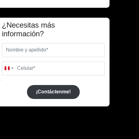
¿Necesitas más
información?
Peru
+51
¡Contáctenme!