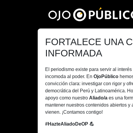
Pasar
al
contenido
principal
FORTALECE UNA C
INFORMADA
El periodismo existe para servir al inter
incomoda al poder. En
OjoPúblico
hemos
convicción clara: investigar con rigor y of
democrática del Perú y Latinoamérica. H
apoyo como nuestro
Aliado/a
es una form
mantener nuestros contenidos abiertos y 
vienen. ¡Contamos contigo!
#HazteAliadoDeOP 💪