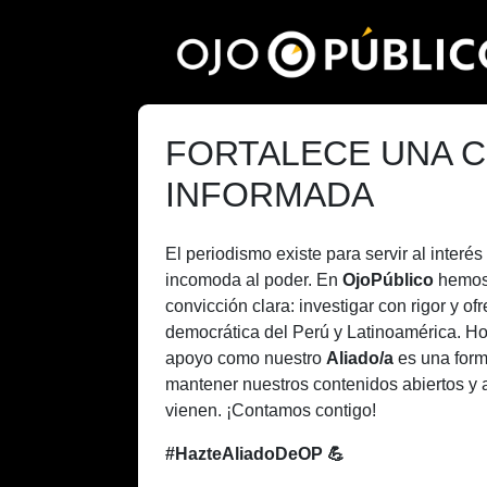
Pasar
al
contenido
principal
FORTALECE UNA C
INFORMADA
El periodismo existe para servir al inter
incomoda al poder. En
OjoPúblico
hemos
convicción clara: investigar con rigor y of
democrática del Perú y Latinoamérica. H
apoyo como nuestro
Aliado/a
es una form
mantener nuestros contenidos abiertos y 
vienen. ¡Contamos contigo!
#HazteAliadoDeOP 💪