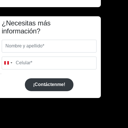
¿Necesitas más
información?
Peru
+51
¡Contáctenme!