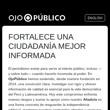
Pasar
al
ENGLISH
contenido
principal
FORTALECE UNA
CIUDADANÍA MEJOR
INFORMADA
El periodismo existe para servir al interés público, incluso —
y sobre todo— cuando hacerlo incomoda al poder. En
OjoPúblico
hemos sostenido, desde nuestra fundación en
2014, una convicción clara: investigar con rigor y ofrecer
información de calidad es esencial para la vida democrática
del Perú y Latinoamérica. Hoy este compromiso enfrenta
nuevos riesgos y sumar tu apoyo como nuestro
Aliado/a
es
una forma concreta de resguardar la independencia
editorial, mantener nuestros contenidos abiertos y asegurar