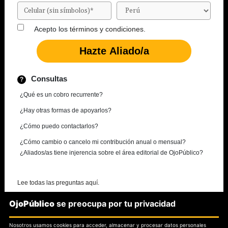
Acepto los
términos y condiciones.
Consultas
¿Qué es un cobro recurrente?
¿Hay otras formas de apoyarlos?
¿Cómo puedo contactarlos?
¿Cómo cambio o cancelo mi contribución anual o mensual?
¿Aliados/as tiene injerencia sobre el área editorial de OjoPúblico?
Lee todas las preguntas aquí.
OjoPúblico
se preocupa por tu privacidad
¿Necesitas más información?
Nosotros usamos cookies para acceder, almacenar y procesar datos personales