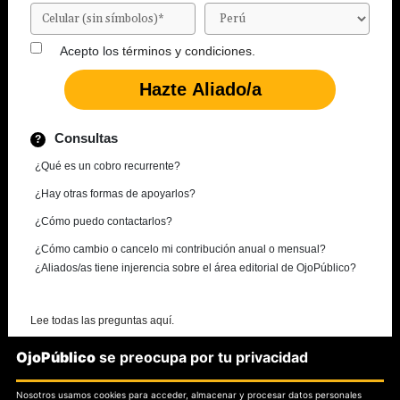
Acepto los
términos y condiciones.
Consultas
¿Qué es un cobro recurrente?
¿Hay otras formas de apoyarlos?
¿Cómo puedo contactarlos?
¿Cómo cambio o cancelo mi contribución anual o mensual?
¿Aliados/as tiene injerencia sobre el área editorial de OjoPúblico?
Lee todas las preguntas aquí.
OjoPúblico
se preocupa por tu privacidad
¿Necesitas más información?
Nosotros usamos cookies para acceder, almacenar y procesar datos personales