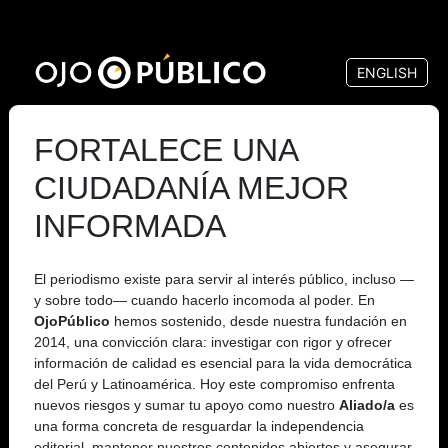
Pasar
al
ENGLISH
contenido
principal
FORTALECE UNA
CIUDADANÍA MEJOR
INFORMADA
El periodismo existe para servir al interés público, incluso —
y sobre todo— cuando hacerlo incomoda al poder. En
OjoPúblico
hemos sostenido, desde nuestra fundación en
2014, una convicción clara: investigar con rigor y ofrecer
información de calidad es esencial para la vida democrática
del Perú y Latinoamérica. Hoy este compromiso enfrenta
nuevos riesgos y sumar tu apoyo como nuestro
Aliado/a
es
una forma concreta de resguardar la independencia
editorial, mantener nuestros contenidos abiertos y asegurar