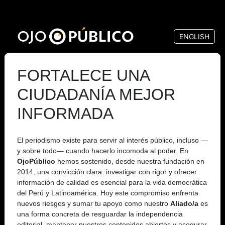
Pasar
al
ENGLISH
contenido
principal
FORTALECE UNA
CIUDADANÍA MEJOR
INFORMADA
El periodismo existe para servir al interés público, incluso —
y sobre todo— cuando hacerlo incomoda al poder. En
OjoPúblico
hemos sostenido, desde nuestra fundación en
2014, una convicción clara: investigar con rigor y ofrecer
información de calidad es esencial para la vida democrática
del Perú y Latinoamérica. Hoy este compromiso enfrenta
nuevos riesgos y sumar tu apoyo como nuestro
Aliado/a
es
una forma concreta de resguardar la independencia
editorial, mantener nuestros contenidos abiertos y asegurar