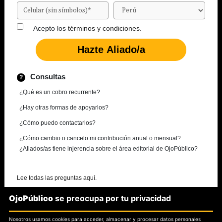
Acepto los
términos y condiciones.
Consultas
¿Qué es un cobro recurrente?
¿Hay otras formas de apoyarlos?
¿Cómo puedo contactarlos?
¿Cómo cambio o cancelo mi contribución anual o mensual?
¿Aliados/as tiene injerencia sobre el área editorial de OjoPúblico?
Lee todas las preguntas aquí.
OjoPúblico
se preocupa por tu privacidad
¿Necesitas más información?
Nosotros usamos cookies para acceder, almacenar y procesar datos personales