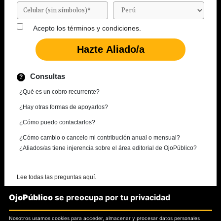
Acepto los
términos y condiciones.
Consultas
¿Qué es un cobro recurrente?
¿Hay otras formas de apoyarlos?
¿Cómo puedo contactarlos?
¿Cómo cambio o cancelo mi contribución anual o mensual?
¿Aliados/as tiene injerencia sobre el área editorial de OjoPúblico?
Lee todas las preguntas aquí.
OjoPúblico
se preocupa por tu privacidad
¿Necesitas más información?
Nosotros usamos cookies para acceder, almacenar y procesar datos personales