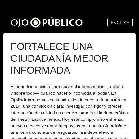
Pasar
al
ENGLISH
contenido
principal
FORTALECE UNA
CIUDADANÍA MEJOR
INFORMADA
El periodismo existe para servir al interés público, incluso —
y sobre todo— cuando hacerlo incomoda al poder. En
OjoPúblico
hemos sostenido, desde nuestra fundación en
2014, una convicción clara: investigar con rigor y ofrecer
información de calidad es esencial para la vida democrática
del Perú y Latinoamérica. Hoy este compromiso enfrenta
nuevos riesgos y sumar tu apoyo como nuestro
Aliado/a
es
una forma concreta de resguardar la independencia
editorial, mantener nuestros contenidos abiertos y asegurar