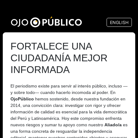
Pasar
al
ENGLISH
contenido
principal
FORTALECE UNA
CIUDADANÍA MEJOR
INFORMADA
El periodismo existe para servir al interés público, incluso —
y sobre todo— cuando hacerlo incomoda al poder. En
OjoPúblico
hemos sostenido, desde nuestra fundación en
2014, una convicción clara: investigar con rigor y ofrecer
información de calidad es esencial para la vida democrática
del Perú y Latinoamérica. Hoy este compromiso enfrenta
nuevos riesgos y sumar tu apoyo como nuestro
Aliado/a
es
una forma concreta de resguardar la independencia
editorial, mantener nuestros contenidos abiertos y asegurar