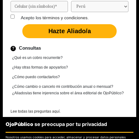
Acepto los
términos y condiciones.
Consultas
¿Qué es un cobro recurrente?
¿Hay otras formas de apoyarlos?
¿Cómo puedo contactarlos?
¿Cómo cambio o cancelo mi contribución anual o mensual?
¿Aliados/as tiene injerencia sobre el área editorial de OjoPúblico?
Lee todas las preguntas aquí.
OjoPúblico
se preocupa por tu privacidad
¿Necesitas más información?
Nosotros usamos cookies para acceder, almacenar y procesar datos personales