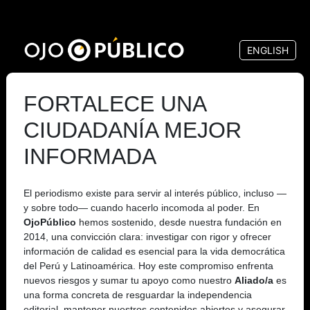
Pasar
al
ENGLISH
contenido
principal
FORTALECE UNA
CIUDADANÍA MEJOR
INFORMADA
El periodismo existe para servir al interés público, incluso —
y sobre todo— cuando hacerlo incomoda al poder. En
OjoPúblico
hemos sostenido, desde nuestra fundación en
2014, una convicción clara: investigar con rigor y ofrecer
información de calidad es esencial para la vida democrática
del Perú y Latinoamérica. Hoy este compromiso enfrenta
nuevos riesgos y sumar tu apoyo como nuestro
Aliado/a
es
una forma concreta de resguardar la independencia
editorial, mantener nuestros contenidos abiertos y asegurar