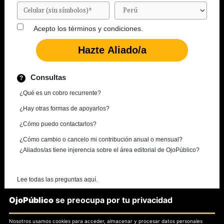
Acepto los
términos y condiciones.
Consultas
¿Qué es un cobro recurrente?
¿Hay otras formas de apoyarlos?
¿Cómo puedo contactarlos?
¿Cómo cambio o cancelo mi contribución anual o mensual?
¿Aliados/as tiene injerencia sobre el área editorial de OjoPúblico?
Lee todas las preguntas aquí.
OjoPúblico
se preocupa por tu privacidad
¿Necesitas más información?
Nosotros usamos cookies para acceder, almacenar y procesar datos personales