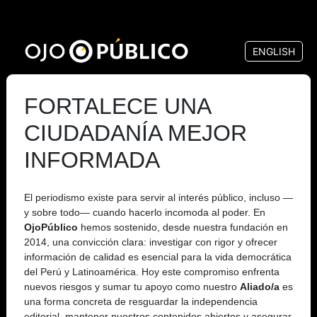
Pasar
al
ENGLISH
contenido
principal
FORTALECE UNA
CIUDADANÍA MEJOR
INFORMADA
El periodismo existe para servir al interés público, incluso —
y sobre todo— cuando hacerlo incomoda al poder. En
OjoPúblico
hemos sostenido, desde nuestra fundación en
2014, una convicción clara: investigar con rigor y ofrecer
información de calidad es esencial para la vida democrática
del Perú y Latinoamérica. Hoy este compromiso enfrenta
nuevos riesgos y sumar tu apoyo como nuestro
Aliado/a
es
una forma concreta de resguardar la independencia
editorial, mantener nuestros contenidos abiertos y asegurar