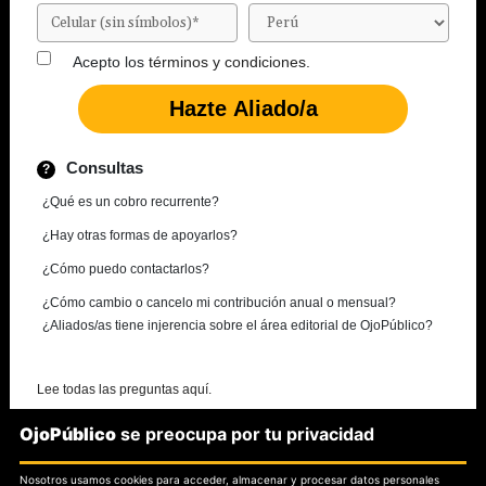
Acepto los
términos y condiciones.
Consultas
¿Qué es un cobro recurrente?
¿Hay otras formas de apoyarlos?
¿Cómo puedo contactarlos?
¿Cómo cambio o cancelo mi contribución anual o mensual?
¿Aliados/as tiene injerencia sobre el área editorial de OjoPúblico?
Lee todas las preguntas aquí.
OjoPúblico
se preocupa por tu privacidad
¿Necesitas más información?
Nosotros usamos cookies para acceder, almacenar y procesar datos personales