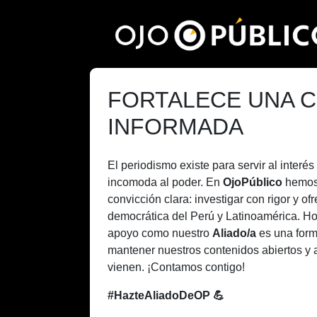
Pasar
al
contenido
principal
FORTALECE UNA C
INFORMADA
El periodismo existe para servir al inter
incomoda al poder. En
OjoPúblico
hemos
convicción clara: investigar con rigor y of
democrática del Perú y Latinoamérica. H
apoyo como nuestro
Aliado/a
es una form
mantener nuestros contenidos abiertos y 
vienen. ¡Contamos contigo!
#HazteAliadoDeOP 💪