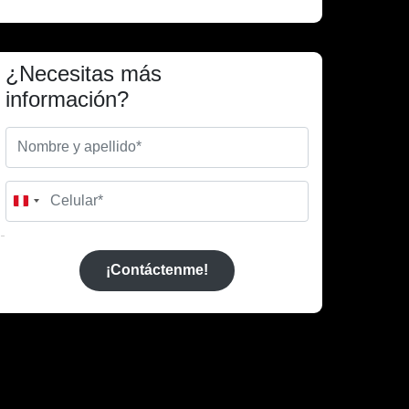
¿Necesitas más
información?
Peru
+51
¡Contáctenme!