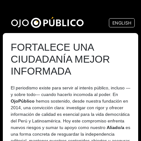
Pasar
al
ENGLISH
contenido
principal
FORTALECE UNA
CIUDADANÍA MEJOR
INFORMADA
El periodismo existe para servir al interés público, incluso —
y sobre todo— cuando hacerlo incomoda al poder. En
OjoPúblico
hemos sostenido, desde nuestra fundación en
2014, una convicción clara: investigar con rigor y ofrecer
información de calidad es esencial para la vida democrática
del Perú y Latinoamérica. Hoy este compromiso enfrenta
nuevos riesgos y sumar tu apoyo como nuestro
Aliado/a
es
una forma concreta de resguardar la independencia
editorial, mantener nuestros contenidos abiertos y asegurar