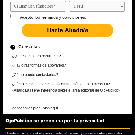
Acepto los
términos y condiciones.
Consultas
¿Qué es un cobro recurrente?
¿Hay otras formas de apoyarlos?
¿Cómo puedo contactarlos?
¿Cómo cambio o cancelo mi contribución anual o mensual?
¿Aliados/as tiene injerencia sobre el área editorial de OjoPúblico?
Lee todas las preguntas aquí.
OjoPúblico
se preocupa por tu privacidad
¿Necesitas más información?
Nosotros usamos cookies para acceder, almacenar y procesar datos personales