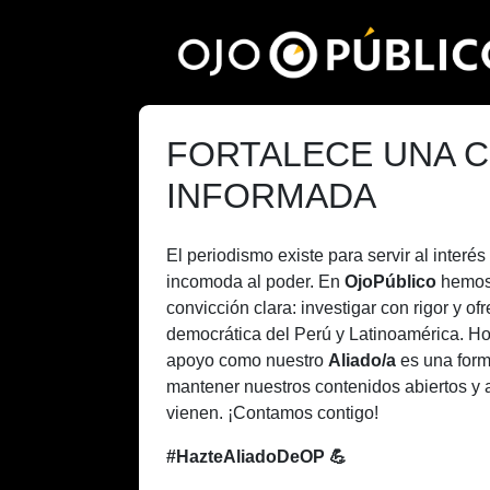
Pasar
al
contenido
principal
FORTALECE UNA C
INFORMADA
El periodismo existe para servir al inter
incomoda al poder. En
OjoPúblico
hemos
convicción clara: investigar con rigor y of
democrática del Perú y Latinoamérica. H
apoyo como nuestro
Aliado/a
es una form
mantener nuestros contenidos abiertos y 
vienen. ¡Contamos contigo!
#HazteAliadoDeOP 💪