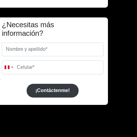
¿Necesitas más
información?
Peru
+51
¡Contáctenme!