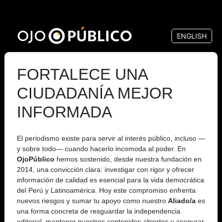
Pasar
al
ENGLISH
contenido
principal
FORTALECE UNA
CIUDADANÍA MEJOR
INFORMADA
El periodismo existe para servir al interés público, incluso —
y sobre todo— cuando hacerlo incomoda al poder. En
OjoPúblico
hemos sostenido, desde nuestra fundación en
2014, una convicción clara: investigar con rigor y ofrecer
información de calidad es esencial para la vida democrática
del Perú y Latinoamérica. Hoy este compromiso enfrenta
nuevos riesgos y sumar tu apoyo como nuestro
Aliado/a
es
una forma concreta de resguardar la independencia
editorial, mantener nuestros contenidos abiertos y asegurar