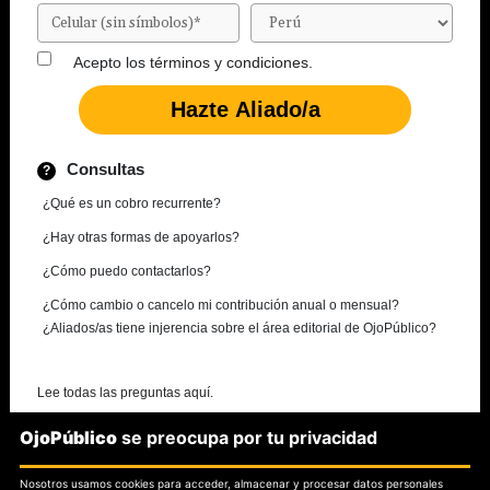
Acepto los
términos y condiciones.
Consultas
¿Qué es un cobro recurrente?
¿Hay otras formas de apoyarlos?
¿Cómo puedo contactarlos?
¿Cómo cambio o cancelo mi contribución anual o mensual?
¿Aliados/as tiene injerencia sobre el área editorial de OjoPúblico?
Lee todas las preguntas aquí.
OjoPúblico
se preocupa por tu privacidad
¿Necesitas más información?
Nosotros usamos cookies para acceder, almacenar y procesar datos personales