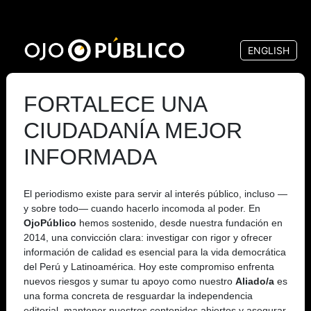
Pasar
al
ENGLISH
contenido
principal
FORTALECE UNA
CIUDADANÍA MEJOR
INFORMADA
El periodismo existe para servir al interés público, incluso —
y sobre todo— cuando hacerlo incomoda al poder. En
OjoPúblico
hemos sostenido, desde nuestra fundación en
2014, una convicción clara: investigar con rigor y ofrecer
información de calidad es esencial para la vida democrática
del Perú y Latinoamérica. Hoy este compromiso enfrenta
nuevos riesgos y sumar tu apoyo como nuestro
Aliado/a
es
una forma concreta de resguardar la independencia
editorial, mantener nuestros contenidos abiertos y asegurar