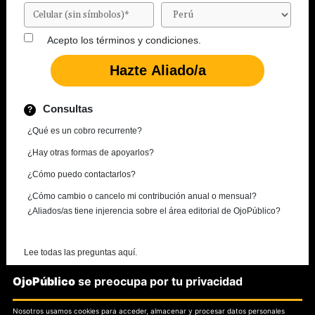
Acepto los
términos y condiciones.
Consultas
¿Qué es un cobro recurrente?
¿Hay otras formas de apoyarlos?
¿Cómo puedo contactarlos?
¿Cómo cambio o cancelo mi contribución anual o mensual?
¿Aliados/as tiene injerencia sobre el área editorial de OjoPúblico?
Lee todas las preguntas aquí.
OjoPúblico
se preocupa por tu privacidad
¿Necesitas más información?
Nosotros usamos cookies para acceder, almacenar y procesar datos personales